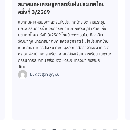
“Sourdough ขนมปังเพื่อคนรักษ์สุขภาพ”
โรงเรียนการเรือน มหาวิทยาลัยสวนดุสิต จัดกิจกรรม
Clubhouse ภายใต้หัวข้อ “Sourdough ขนมปังเพื่อคน
รักษ์สุขภาพ” เพื่อเปิดเวทีแลกเปลี่ยนองค์ความรู้ด้านการ
ทำขนมปังเพื่อสุขภาพ พร้อมถ่ายทอดหลักการผลิตขนมปัง
ซาวร์โดว์ที่อาศัยกระบวนการหมักตามธรรมชาติ ซึ่งช่วย
สร้างเอกลักษณ์ด้านรสชาติ เนื้อสัมผัส และคุณค่าทาง
โภชนาการ โดยได้รับเกียรติจาก คุณชนสิพัชญ์ กางอิ่มโชติ
พงศ์ จาก เจ่เจ๊คิทเช่น เป็นวิทยากรถ่ายทอดองค์ความรู้
และประสบการณ์ด้านการผลิตขนมปังซาวร์โดว์ ตั้งแต่หลัก
การเลี้ยงหัวเชื้อธรรมชาติ กระบวนการหมัก…
by
ดวงสุดา บุญพบ