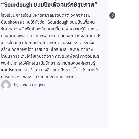
ไฟปรุงฝัน ปี 3
อาหารแ
รงเรียนการเรือน ร่วมกับ บริษัท เคซีจี คอร์ปอเรชั่น จำกัด
โรงเรียนก
(มหาชน) จัดโครงการจุดไฟปรุงฝัน ปี 3 เพื่อส่งเสริมการ
ปฏิบัติก
เรียนรู้นอกห้องเรียน เปิดโอกาสให้นักศึกษาได้เรียนรู้จากผู้
ร่วมมือพ
เชี่ยวชาญในภาคอุตสาหกรรมอาหาร พร้อมเสริมสร้าง
เพื่อสร้
ทักษะ ความคิดสร้างสรรค์ และประสบการณ์ที่สามารถนำ
(การจัดตั
ไปต่อยอดสู่การประกอบวิชาชีพและการเป็นผู้ประกอบการ
ในครั้งนี
ด้านอาหารในอนาคต และได้จัดกิจกรรมอบรมเชิงปฏิบัติ
สังกัดศูน
การเบเกอรี (วันที่ 4) โดยมี อาจารย์ทรงพล…
การเรือน 
รมษา หัวห
by
ดวงสุดา บุญพบ
อาจารย์วิ
กิจกรรมพ
b