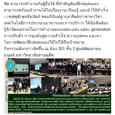
ชัด สามารถทำงานกับผู้อื่นได้ ที่สำคัญต้องฝึกฝนตนเอง
ขั้นตอน/แนวทางการปฏิบัติงาน
สามารถพร้อมทำงานได้ไม่เกี่ยงงาน เรียนรู้ และทำให้สำเร็จ
– เชฟพุฒิ พุทธิธนัตถ์ ชยอภินันท์ฐากุล ศิษย์เก่าสาขาวิชา
คณะกรรมการประจำโรงเรียนการเรือน
เทคโนโลยีการประกอบอาหารและการบริการ ให้ข้อคิดต้อง
รู้จักวัฒนธรรมในการทำงานของแต่ละแห่ง แต่ละ generation
คลิปสาระเทคนิคสไตส์การเรือน
การปรับตัว การมุ่งมั่นสู่ความสำเร็จ ความอดทน และหา
โอกาสพัฒนาฝึกฝนตนเองให้ไปให้ถึงเป้าหมาย
คลิปเทคนิคการทำอาหารง่าย ๆ สไตล์เด็กหอ
กิจกรรมดังกล่าวจัดขึ้น ณ ห้อง 301 ชั้น 3 ศูนย์พัฒนาทุน
มนุษย์ มหาวิทยาลัยสวนดุสิต
ค่าเล่าเรียน
ค่าเล่าเรียน
คำถามที่พบบ่อย
คำสั่งแต่งตั้งคณะกรรมการด้านต่าง ๆ
คู่มือนักศึกษา