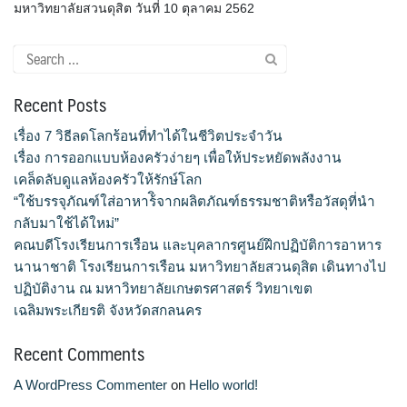
มหาวิทยาลัยสวนดุสิต วันที่ 10 ตุลาคม 2562
ประวัติ วิสัยทัศน์ พันธกิจ โรงเรียนการเรือน
Search
ปริญญาตรี
for:
Recent Posts
ผู้ปกครอง
เรื่อง 7 วิธีลดโลกร้อนที่ทำได้ในชีวิตประจำวัน
พันธมิตร
เรื่อง การออกแบบห้องครัวง่ายๆ เพื่อให้ประหยัดพลังงาน
เคล็ดลับดูแลห้องครัวให้รักษ์โลก
รวมเรื่องขนมไทย
“ใช้บรรจุภัณฑ์ใส่อาหาร้ิจากผลิตภัณฑ์ธรรมชาติหรือวัสดุที่นำ
กลับมาใช้ได้ใหม่”
รายงานผลการดำเนินงาน
คณบดีโรงเรียนการเรือน และบุคลากรศูนย์ฝึกปฏิบัติการอาหาร
นานาชาติ โรงเรียนการเรือน มหาวิทยาลัยสวนดุสิต เดินทางไป
วารสารวัฒนธรรมอาหารไทย
ปฏิบัติงาน ณ มหาวิทยาลัยเกษตรศาสตร์ วิทยาเขต
เฉลิมพระเกียรติ จังหวัดสกลนคร
วีดีโอแนะนำ
Recent Comments
ศิษย์เก่า
A WordPress Commenter
on
Hello world!