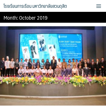
Skip
โรงเรียนการเรือน มหาวิทยาลัยสวนดุสิต
to
content
Month:
October 2019
Bread Exclusive
Cake Exclusive
main
main2
main3
Sample Page
การจัดการความรู้ (KM)
ข้อมูลติดต่อและการเดินทาง