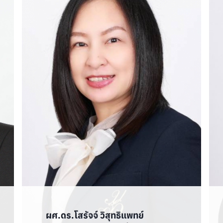
ผศ.ดร.โสรัจจ์ วิสุทธิแพทย์