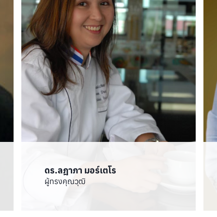
ดร.ลฎาภา มอร์เตโร
ผู้ทรงคุณวุฒิ