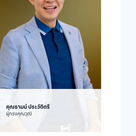
คุณธามม์ ประวัติตรี
ผู้ทรงคุณวุฒิ