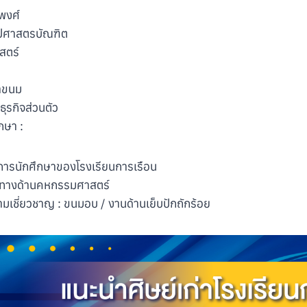
พงศ์
ิลปศาสตรบัณฑิต
สตร์
ทำขนม
ุรกิจส่วนตัว
กษา :
การนักศึกษาของโรงเรียนการเรือน
ธทางด้านคหกรรมศาสตร์
มเชี่ยวชาญ : ขนมอบ / งานด้านเย็บปักถักร้อย