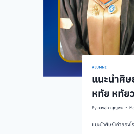
ALUMNI
แนะนำศิษย
หทัย หทัย
By
ดวงสุดา บุญพบ
Ma
แนะนำศิษย์เก่าของโร