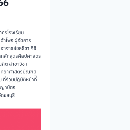
66
ลากรโรงเรียน
ฉ่ำไพร ผู้จัดการ
อาจารย์ชลธิชา ศิริ
ษาหลักสูตรศิลปศาสตร
ฑิต สาขาวิชา
วิทยาศาสตรบัณฑิต
วมปฏิบัติหน้าที่ิ
ิญญาบัตร
ัดชลบุรี