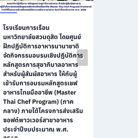
โรงเรียนการเรือน
โรงเรีย
มหาวิทยาลัยสวนดุสิต โดยศูนย์
มหาวิทยา
ฝึกปฏิบัติการอาหารนานาชาติ
โครงการส
จัดกิจกรรมอบรมเชิงปฏิบัติการ
ตลอดชีว
หลักสูตรการสุขาภิบาลอาหาร
คหกรรม
สำหรับผู้สัมผัสอาหาร ให้กับผู้
ปีงบประ
เข้ารับการอบรมหลักสูตรเชฟ
อบรมในห
อาหารไทยมืออาชีพ (Master
นิยม ”
Thai Chef Program) (ภาค
By
ดวงสุดา 
กลาง) ภายใต้โครงการส่งเสริม
ซอฟต์พาวเวอร์สาขาอาหาร
ประจำปีงบประมาณ พ.ศ.