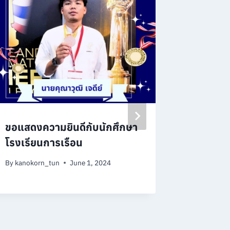
ขอแสดงความยินดีกับนักศึกษา
ขอแสดงค
โรงเรียนการเรือน
โรงเรีย
ขำทอง นั
By
kanokorn_tun
June 1, 2024
สาขาวิช
ประกอบ
By
kanokor