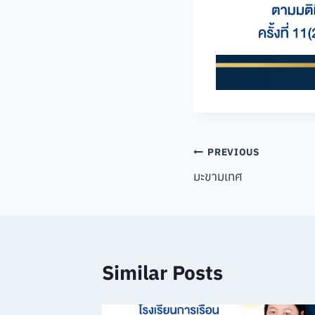
Post
PREVIOUS
มะขามเทศ
navigation
Similar Posts