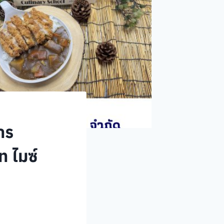
าร
ท ไมซ์