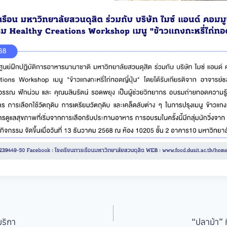
ริกา
“ปลาม้า” ท