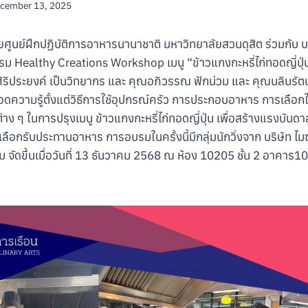
cember 13, 2025
ยศูนย์ฝึกปฏิบัติการอาหารนานาชาติ มหาวิทยาลัยสวนดุสิต ร่วมกับ บ
อบรม Healthy Creations Workshop เมนู “ข้าวแกงกะหรี่ไก่ทอดญี่ปุ่น
ิริประยงค์ เป็นวิทยากร และ คุณอภิวรรณ ฟักน่วม และ คุณนลินรัตน์
ความรู้ตั้งแต่วิธีการใช้อุปกรณ์ครัว การประกอบอาหาร การเลือกใช
ต่าง ๆ ในการปรุงเมนู ข้าวแกงกะหรี่ไก่ทอดญี่ปุ่น เพื่อสร้างแรงบัน
เลือกรับประทานอาหาร การอบรมในครั้งนี้มีกลุ่มนักวิ่งจาก บริษัท ไมซ
รม จัดขึ้นเมื่อวันที่ 13 ธันวาคม 2568 ณ ห้อง 10205 ชั้น 2 อาคาร1