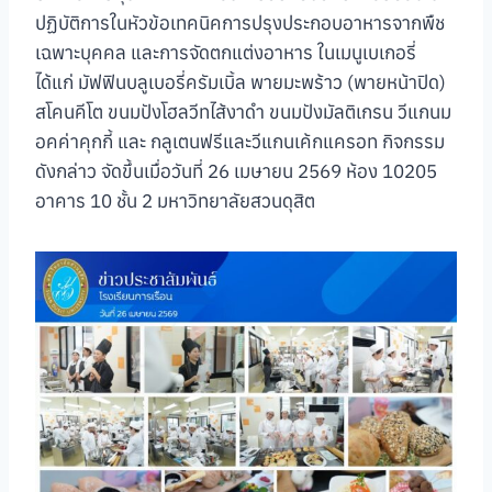
ปฏิบัติการในหัวข้อเทคนิคการปรุงประกอบอาหารจากพืช
เฉพาะบุคคล และการจัดตกแต่งอาหาร ในเมนูเบเกอรี่
ได้แก่ มัฟฟินบลูเบอรี่ครัมเบิ้ล พายมะพร้าว (พายหน้าปิด)
สโคนคีโต ขนมปังโฮลวีทไส้งาดำ ขนมปังมัลติเกรน วีแกนม
อคค่าคุกกี้ และ กลูเตนฟรีและวีแกนเค้กแครอท กิจกรรม
ดังกล่าว จัดขึ้นเมื่อวันที่ 26 เมษายน 2569 ห้อง 10205
อาคาร 10 ชั้น 2 มหาวิทยาลัยสวนดุสิต