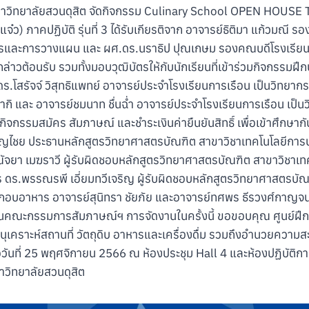
มหาวิทยาลัยสวนดุสิต จัดกิจกรรม Culinary School OPEN HOUS
 แจ๋ว) ภาคปฏิบัติ รุ่นที่ 3 ได้รับเกียรติจาก อาจารย์ธิติมา แก้วมณี 
การและการวางแผน และ ผศ.ดร.นราธิป ปุณเกษม รองคณบดีโรงเรียนก
่าวต้อนรับ รวมทั้งมอบวุฒิบัตรให้กับนักเรียนที่เข้าร่วมกิจกรรมฝึก
.ดร.โสรัจจ์ วิสุทธิแพทย์ อาจารย์ประจำโรงเรียนการเรือน เป็นวิทยา
ากิ และ อาจารย์ชมนาท ชื่นฉ่ำ อาจารย์ประจำโรงเรียนการเรือน เป็น
กิจกรรมสมัคร สัมภาษณ์ และชำระเงินค่ายืนยันสิทธิ์ เพื่อเข้าศึกษาก
บุญไชย ประธานหลักสูตรวิทยาศาสตรบัณฑิต สาขาวิชาเทคโนโลยีก
ัจยา เมฆราวี ผู้รับผิดชอบหลักสูตรวิทยาศาสตรบัณฑิต สาขาวิชาเ
ดร.พรรณรพี เอี่ยมทวีเจริญ ผู้รับผิดชอบหลักสูตรวิทยาศาสตรบัณ
อบอาหาร อาจารย์สุนิทรา ชัยภัย และอาจารย์ทศพร ธีรวงศ์กาญจน
ป็นคณะกรรมการสัมภาษณ์ฯ การจัดงานในครั้งนี้ ขอขอบคุณ ศูนย์ฝึก
อนุเคราะห์สถานที่ วัตถุดิบ อาหารและเครื่องดื่ม รวมถึงอำนวยความ
เมื่อวันที่ 25 พฤศจิกายน 2566 ณ ห้องประชุม Hall 4 และห้องปฏิบัติ
าวิทยาลัยสวนดุสิต