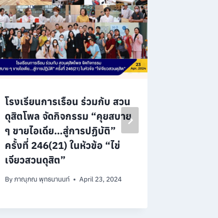
โรงเรียนการเรือน ร่วมกับ สวน
โรงเรีย
ดุสิตโพล จัดกิจกรรม “คุยสบาย
มหาวิทยา
ๆ ขายไอเดีย…สู่การปฏิบัติ”
กิจกรรม
ครั้งที่ 246(21) ในหัวข้อ “ไข่
การกินS
เจียวสวนดุสิต”
พูดคุยแล
“Toffee
By
ภาณุภณ พุทธนานนท์
April 23, 2024
By
ดวงสุดา 