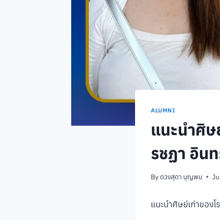
ALUMNI
แนะนำศิษย
รชฏา อิน
By
ดวงสุดา บุญพบ
Ju
แนะนำศิษย์เก่าของโร