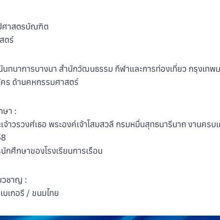
ิลปศาสตรบัณฑิต
สตร์
นย์นันทนาการบางนา สำนักวัฒนธรรม กีฬาและการท่องเที่ยว กรุงเท
มัคร ด้านคหกรรมศาสตร์
กษา :
เจ้าวรวงศ์เธอ พระองค์เจ้าโสมสวลี กรมหมื่นสุทธนารีนาถ งานครบเคร
58
รนักศึกษาของโรงเรียนการเรือน
่ยวชาญ :
เบเกอรี / ขนมไทย