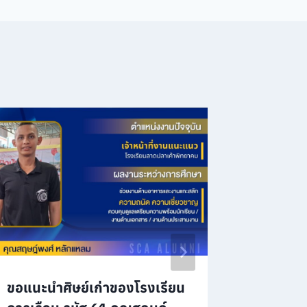
ขอแนะนำศิษย์เก่าของโรงเรียน
แนะนำศิ