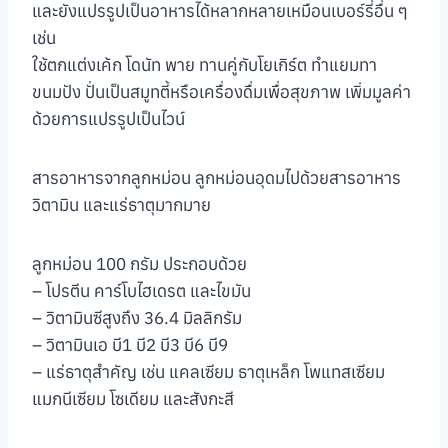
และยังแปรรูปเป็นอาหารได้หลากหลายเหมือนเบอร์รี่อื่น ๆ
เช่น
ใช้ตกแต่งเค้ก โดนัท พาย ทานคู่กับโยเกิร์ต ทำแยมทา
ขนมปัง ปั่นเป็นสมูทตี้หรือเครื่องดื่มเพื่อสุขภาพ เพิ่มมูลค่า
ด้วยการแปรรูปเป็นไวน์
สารอาหารจากลูกหม่อน ลูกหม่อนอุดมไปด้วยสารอาหาร
วิตามิน และแร่ธาตุมากมาย
ลูกหม่อน 100 กรัม ประกอบด้วย
– โปรตีน คาร์โบไฮเดรต และไขมัน
– วิตามินซีสูงถึง 36.4 มิลลิกรัม
– วิตามินเอ บี1 บี2 บี3 บี6 บี9
– แร่ธาตุสำคัญ เช่น แคลเซียม ธาตุเหล็ก โพแทสเซียม
แมกนีเซียม โซเดียม และสังกะสี