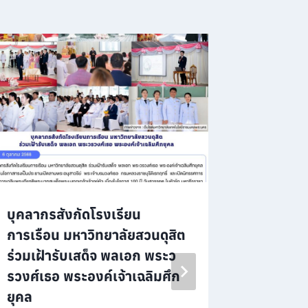
บุคลากรสังกัดโรงเรียน
โรงเรีย
การเรือน มหาวิทยาลัยสวนดุสิต
มหาวิทยา
ร่วมเฝ้ารับเสด็จ พลเอก พระว
ประชุมก
รวงศ์เธอ พระองค์เจ้าเฉลิมศึก
งาน ปร
ยุคล
2569