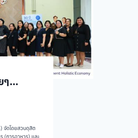
ายๆ…
) จัดโดยสวนดุสิต
หาร (การอาหาร) และ