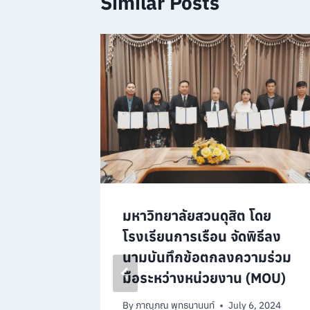
Similar Posts
ดโครงการ
มหาวิทยาลัยสวนดุสิต โดย
ปี พ.ศ.
โรงเรียนการเรือน จัดพิธีลง
ียบัตร
นามบันทึกข้อตกลงความร่วม
สูตรการ
มือระหว่างหน่วยงาน (MOU)
็ก รุ่น
By
ภาณุภณ พุทธนานนท์
July 6, 2024