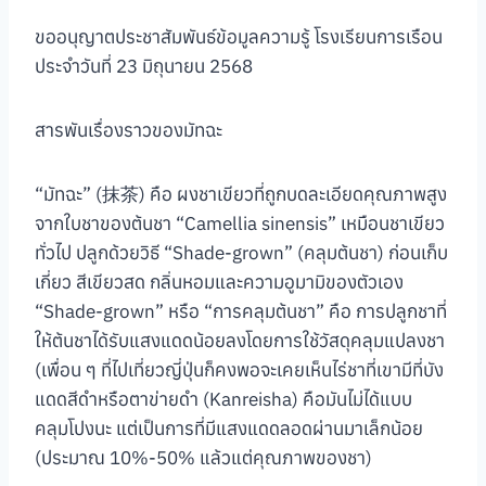
ขออนุญาตประชาสัมพันธ์ข้อมูลความรู้ โรงเรียนการเรือน
ประจำวันที่ 23 มิถุนายน 2568
สารพันเรื่องราวของมัทฉะ
“มัทฉะ” (抹茶) คือ ผงชาเขียวที่ถูกบดละเอียดคุณภาพสูง
จากใบชาของต้นชา “Camellia sinensis” เหมือนชาเขียว
ทั่วไป ปลูกด้วยวิธี “Shade-grown” (คลุมต้นชา) ก่อนเก็บ
เกี่ยว สีเขียวสด กลิ่นหอมและความอูมามิของตัวเอง
“Shade-grown” หรือ “การคลุมต้นชา” คือ การปลูกชาที่
ให้ต้นชาได้รับแสงแดดน้อยลงโดยการใช้วัสดุคลุมแปลงชา
(เพื่อน ๆ ที่ไปเที่ยวญี่ปุ่นก็คงพอจะเคยเห็นไร่ชาที่เขามีที่บัง
แดดสีดำหรือตาข่ายดำ (Kanreisha) คือมันไม่ได้แบบ
คลุมโปงนะ แต่เป็นการที่มีแสงแดดลอดผ่านมาเล็กน้อย
(ประมาณ 10%-50% แล้วแต่คุณภาพของชา)