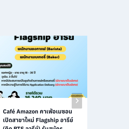
Café Amazon คาเฟ่อเมซอน
“AI & D
เปิดสาขาใหม่ Flagship อารีย์
AI ผู้ช่
(ติด BTS อารีย์) รับสมัคร
ประกอบ