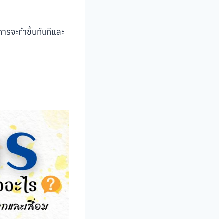
ารจะทําขึ้นทันทีและ