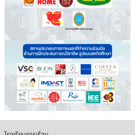
ขั้นตอน/แนวทางการปฏิบัติงาน
คณะกรรมการประจำโรงเรียนการเรือน
คลิปสาระเทคนิคสไตส์การเรือน
คลิปเทคนิคการทำอาหารง่าย ๆ สไตล์เด็กหอ
ค่าเล่าเรียน
ค่าเล่าเรียน
คำถามที่พบบ่อย
คำสั่งแต่งตั้งคณะกรรมการด้านต่าง ๆ
คู่มือนักศึกษา
โรงเรียนการเรือน