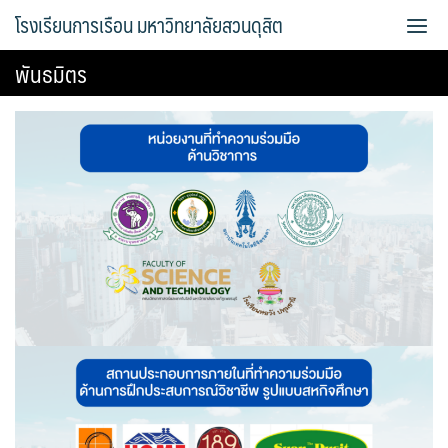
Skip
โรงเรียนการเรือน มหาวิทยาลัยสวนดุสิต
to
content
พันธมิตร
Bread Exclusive
Cake Exclusive
main
main2
main3
Sample Page
การจัดการความรู้ (KM)
ข้อมูลติดต่อและการเดินทาง