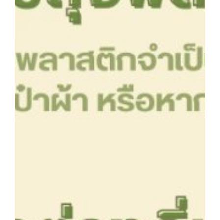
ประวัติ วิสัยทัศน์ พันธกิจ โรงเรียนการเรือน
ปริญญาตรี
ผู้ปกครอง
พันธมิตร
รวมเรื่องขนมไทย
รายงานผลการดำเนินงาน
วารสารวัฒนธรรมอาหารไทย
วีดีโอแนะนำ
ศิษย์เก่า