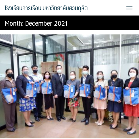
Skip
โรงเรียนการเรือน มหาวิทยาลัยสวนดุสิต
to
content
Month:
December 2021
Bread Exclusive
Cake Exclusive
main
main2
main3
Sample Page
การจัดการความรู้ (KM)
ข้อมูลติดต่อและการเดินทาง