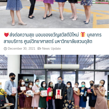
ประวัติ วิสัยทัศน์ พันธกิจ โรงเรียนการเรือน
ปริญญาตรี
ผู้ปกครอง
ส่งต่อความสุข มอบของขวัญสวัสดีปีใหม่
บุคลากร
สายบริการ ศูนย์วิทยาศาสตร์ มหาวิทยาลัยสวนดุสิต
พันธมิตร
December 30, 2021
News Update
รวมเรื่องขนมไทย
รายงานผลการดำเนินงาน
วารสารวัฒนธรรมอาหารไทย
วีดีโอแนะนำ
ศิษย์เก่า