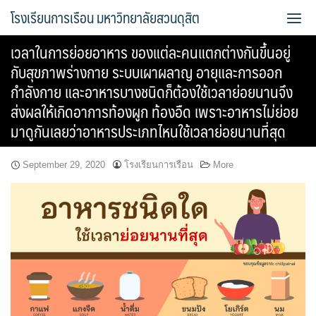
Skip
โรงเรียนการเรือน มหาวิทยาลัยสวนดุสิต
to
content
เวลาในการย่อยอาหาร ของแต่ละคนแตกต่างกันขึ้นอยู่
Bread Exclusive
กับสุขภาพร่างกาย ระบบเผาผลาญ อายุและการออก
กำลังกาย และอาหารบางชนิดก็ต้องใช้เวลาย่อยนานจึง
Cake Exclusive
ส่งผลให้เกิดอาการท้องผูก ท้องอืด เพราะอาหารไม่ย่อย
มาดูกันเลยว่าอาหารประเภทไหนใช้เวลาย่อยนานที่สุด
main
main2
September 29, 2020
โรงเรียนการเรือน
More
main3
Sample Page
การจัดการความรู้ (KM)
ข้อมูลติดต่อและการเดินทาง