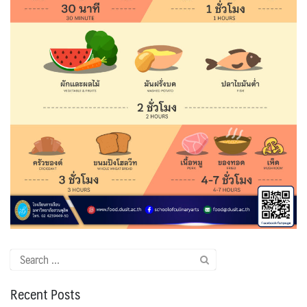
ขั้นตอน/แนวทางการปฏิบัติงาน
คณะกรรมการประจำโรงเรียนการเรือน
คลิปสาระเทคนิคสไตส์การเรือน
คลิปเทคนิคการทำอาหารง่าย ๆ สไตล์เด็กหอ
ค่าเล่าเรียน
ค่าเล่าเรียน
คำถามที่พบบ่อย
Search
คำสั่งแต่งตั้งคณะกรรมการด้านต่าง ๆ
for:
Recent Posts
คู่มือนักศึกษา