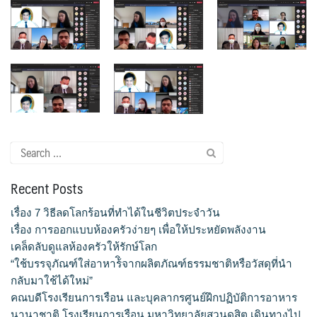
จำนวนบุคลากรและนักศึกษาโรงเรียนการเรือน
ตารางเรียน
ทำเนียบคณบดี
ทิศทางการดำเนินงานของมหาวิทยาลัยสวนดุสิต
Search
ทุนการศึกษา
for:
Recent Posts
นักศึกษา
เรื่อง 7 วิธีลดโลกร้อนที่ทำได้ในชีวิตประจำวัน
บันทึกเทปกิจกรรม
เรื่อง การออกแบบห้องครัวง่ายๆ เพื่อให้ประหยัดพลังงาน
เคล็ดลับดูแลห้องครัวให้รักษ์โลก
บุคลากรสายวิชาการ
“ใช้บรรจุภัณฑ์ใส่อาหาร้ิจากผลิตภัณฑ์ธรรมชาติหรือวัสดุที่นำ
กลับมาใช้ได้ใหม่”
บุคลากรสายสนับสนุนวิชาการ
คณบดีโรงเรียนการเรือน และบุคลากรศูนย์ฝึกปฏิบัติการอาหาร
นานาชาติ โรงเรียนการเรือน มหาวิทยาลัยสวนดุสิต เดินทางไป