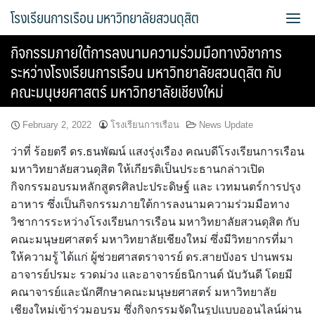
Skip
โรงเรียนการเรือน มหาวิทยาลัยสวนดุสิต
to
content
กิจกรรมภายใต้การลงนามความร่วมมือทางวิชาการ
Bread Exclusive
ระหว่างโรงเรียนการเรือน มหาวิทยาลัยสวนดุสิต กับ
คณะมนุษยศาสตร์ มหาวิทยาลัยเชียงใหม่
Cake Exclusive
February 2, 2022
โรงเรียนการเรือน
News Update
main
ว่าที่ ร้อยตรี ดร.ธนพัฒน์ แสงรุ่งเรือง คณบดีโรงเรียนการเรือน
main2
มหาวิทยาลัยสวนดุสิต ให้เกียรติเป็นประธานกล่าวเปิด
กิจกรรมอบรมหลักสูตรศิลปะประดิษฐ์ และ เวทมนตร์การปรุง
main3
อาหาร ซึ่งเป็นกิจกรรมภายใต้การลงนามความร่วมมือทาง
วิชาการระหว่างโรงเรียนการเรือน มหาวิทยาลัยสวนดุสิต กับ
Sample Page
คณะมนุษยศาสตร์ มหาวิทยาลัยเชียงใหม่ ซึ่งมีวิทยากรที่มา
ให้ความรู้ ได้แก่ ผู้ช่วยศาสตราจารย์ ดร.สายบังอร ปานพรม
การจัดการความรู้ (KM)
อาจารย์ปรมะ รวดม่วง และอาจารย์ธนิกานต์ นับวันดี โดยมี
คณาจารย์และนักศึกษาคณะมนุษยศาสตร์ มหาวิทยาลัย
ข้อมูลติดต่อและการเดินทาง
เชียงใหม่เข้าร่วมอบรม ซึ่งกิจกรรมจัดในรูปแบบออนไลน์ผ่าน