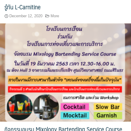
รู้ทัน L-Carnitine
ขั้นตอน/แนวทางการปฏิบัติงาน
December 12, 2020
More
คณะกรรมการประจำโรงเรียนการเรือน
คลิปสาระเทคนิคสไตส์การเรือน
คลิปเทคนิคการทำอาหารง่าย ๆ สไตล์เด็กหอ
ค่าเล่าเรียน
ค่าเล่าเรียน
คำถามที่พบบ่อย
คำสั่งแต่งตั้งคณะกรรมการด้านต่าง ๆ
คู่มือนักศึกษา
กิจกรรมอบรม Mixology Bartending Service Course