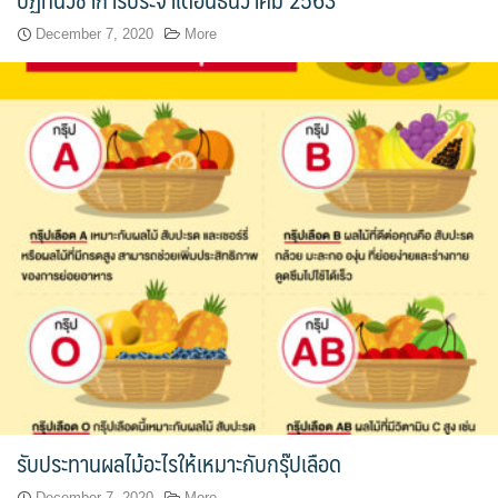
December 7, 2020
More
หลักสูตรอบรมฟรี (Reskill Upskill)
อาหารเพื่อสุขภาพ ดีต่อกายและใจ
อาหารไทยรสเลิศ
เรียนรู้เทคนิคอาหารนานาชาติ
เลือกหลักสูตร
โครงสร้างการบริหารงาน
โรงเรียนการเรือน
รับประทานผลไม้อะไรให้เหมาะกับกรุ๊ปเลือด
December 7, 2020
More