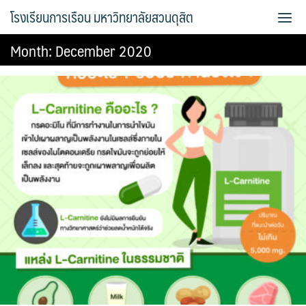
Skip
โรงเรียนการเรือน มหาวิทยาลัยสวนดุสิต
to
content
Month:
December 2020
Bread Exclusive
Cake Exclusive
main
main2
main3
Sample Page
การจัดการความรู้ (KM)
ข้อมูลติดต่อและการเดินทาง