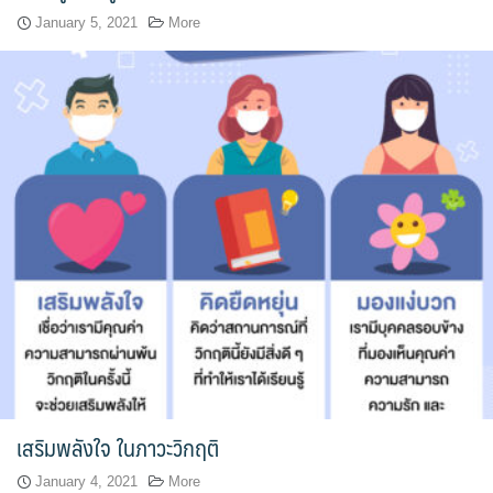
ประวัติ วิสัยทัศน์ พันธกิจ โรงเรียนการเรือน
January 5, 2021
More
ปริญญาตรี
ผู้ปกครอง
พันธมิตร
รวมเรื่องขนมไทย
รายงานผลการดำเนินงาน
วารสารวัฒนธรรมอาหารไทย
วีดีโอแนะนำ
เสริมพลังใจ ในภาวะวิกฤติ
ศิษย์เก่า
January 4, 2021
More