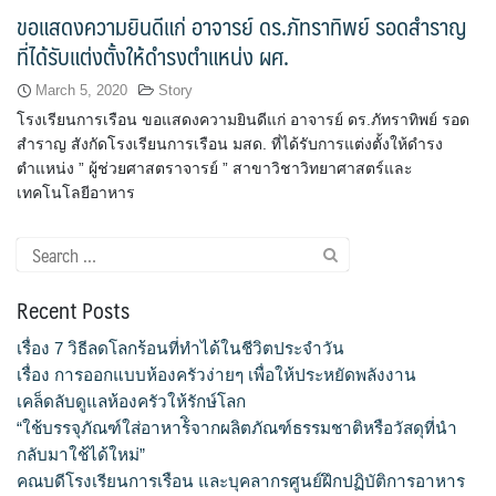
ขอแสดงความยินดีแก่ อาจารย์ ดร.ภัทราทิพย์ รอดสำราญ
ขั้นตอน/แนวทางการปฏิบัติงาน
ที่ได้รับแต่งตั้งให้ดำรงตำแหน่ง ผศ.
คณะกรรมการประจำโรงเรียนการเรือน
March 5, 2020
Story
โรงเรียนการเรือน ขอแสดงความยินดีแก่ อาจารย์ ดร.ภัทราทิพย์ รอด
คลิปสาระเทคนิคสไตส์การเรือน
สำราญ สังกัดโรงเรียนการเรือน มสด. ที่ได้รับการแต่งตั้งให้ดำรง
ตำแหน่ง ” ผู้ช่วยศาสตราจารย์ ” สาขาวิชาวิทยาศาสตร์และ
เทคโนโลยีอาหาร
คลิปเทคนิคการทำอาหารง่าย ๆ สไตล์เด็กหอ
Search
ค่าเล่าเรียน
for:
Recent Posts
ค่าเล่าเรียน
เรื่อง 7 วิธีลดโลกร้อนที่ทำได้ในชีวิตประจำวัน
คำถามที่พบบ่อย
เรื่อง การออกแบบห้องครัวง่ายๆ เพื่อให้ประหยัดพลังงาน
เคล็ดลับดูแลห้องครัวให้รักษ์โลก
คำสั่งแต่งตั้งคณะกรรมการด้านต่าง ๆ
“ใช้บรรจุภัณฑ์ใส่อาหาร้ิจากผลิตภัณฑ์ธรรมชาติหรือวัสดุที่นำ
กลับมาใช้ได้ใหม่”
คู่มือนักศึกษา
คณบดีโรงเรียนการเรือน และบุคลากรศูนย์ฝึกปฏิบัติการอาหาร