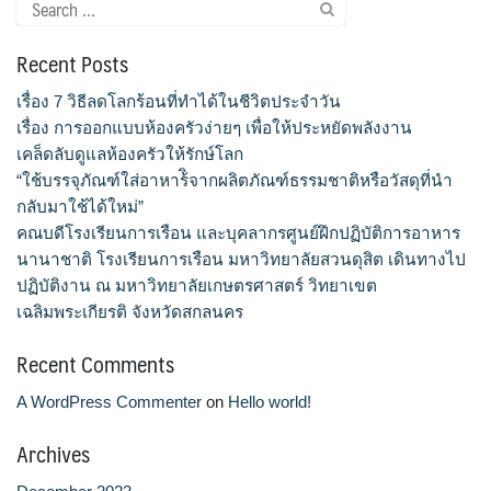
Search
for:
ขั้นตอน/แนวทางการปฏิบัติงาน
Recent Posts
คณะกรรมการประจำโรงเรียนการเรือน
เรื่อง 7 วิธีลดโลกร้อนที่ทำได้ในชีวิตประจำวัน
เรื่อง การออกแบบห้องครัวง่ายๆ เพื่อให้ประหยัดพลังงาน
คลิปสาระเทคนิคสไตส์การเรือน
เคล็ดลับดูแลห้องครัวให้รักษ์โลก
“ใช้บรรจุภัณฑ์ใส่อาหาร้ิจากผลิตภัณฑ์ธรรมชาติหรือวัสดุที่นำ
คลิปเทคนิคการทำอาหารง่าย ๆ สไตล์เด็กหอ
กลับมาใช้ได้ใหม่”
คณบดีโรงเรียนการเรือน และบุคลากรศูนย์ฝึกปฏิบัติการอาหาร
ค่าเล่าเรียน
นานาชาติ โรงเรียนการเรือน มหาวิทยาลัยสวนดุสิต เดินทางไป
ปฏิบัติงาน ณ มหาวิทยาลัยเกษตรศาสตร์ วิทยาเขต
ค่าเล่าเรียน
เฉลิมพระเกียรติ จังหวัดสกลนคร
Recent Comments
คำถามที่พบบ่อย
A WordPress Commenter
on
Hello world!
คำสั่งแต่งตั้งคณะกรรมการด้านต่าง ๆ
Archives
คู่มือนักศึกษา