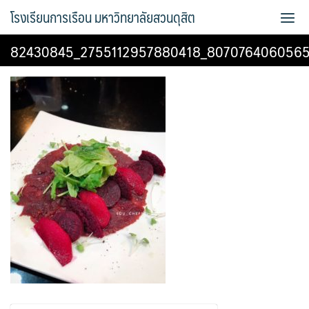
Skip
โรงเรียนการเรือน มหาวิทยาลัยสวนดุสิต
to
content
82430845_2755112957880418_807076406056
Bread Exclusive
Cake Exclusive
main
main2
main3
Sample Page
การจัดการความรู้ (KM)
ข้อมูลติดต่อและการเดินทาง