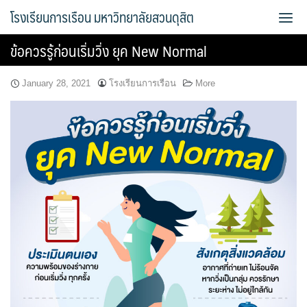
Skip
โรงเรียนการเรือน มหาวิทยาลัยสวนดุสิต
to
content
ข้อควรรู้ก่อนเริ่มวิ่ง ยุค New Normal
Bread Exclusive
January 28, 2021
โรงเรียนการเรือน
More
Cake Exclusive
main
main2
main3
Sample Page
การจัดการความรู้ (KM)
ข้อมูลติดต่อและการเดินทาง