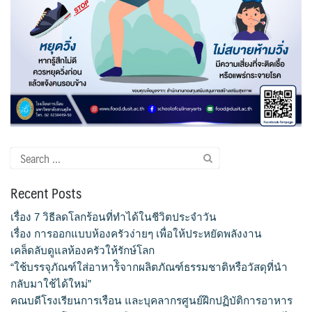
ขั้นตอน/แนวทางการปฏิบัติงาน
คณะกรรมการประจำโรงเรียนการเรือน
คลิปสาระเทคนิคสไตส์การเรือน
คลิปเทคนิคการทำอาหารง่าย ๆ สไตล์เด็กหอ
Search
ค่าเล่าเรียน
for:
Recent Posts
ค่าเล่าเรียน
เรื่อง 7 วิธีลดโลกร้อนที่ทำได้ในชีวิตประจำวัน
คำถามที่พบบ่อย
เรื่อง การออกแบบห้องครัวง่ายๆ เพื่อให้ประหยัดพลังงาน
เคล็ดลับดูแลห้องครัวให้รักษ์โลก
คำสั่งแต่งตั้งคณะกรรมการด้านต่าง ๆ
“ใช้บรรจุภัณฑ์ใส่อาหาร้ิจากผลิตภัณฑ์ธรรมชาติหรือวัสดุที่นำ
กลับมาใช้ได้ใหม่”
คู่มือนักศึกษา
คณบดีโรงเรียนการเรือน และบุคลากรศูนย์ฝึกปฏิบัติการอาหาร