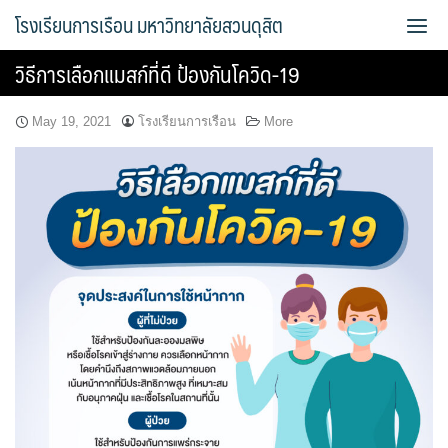
Skip
โรงเรียนการเรือน มหาวิทยาลัยสวนดุสิต
to
content
วิธีการเลือกแมสก์ที่ดี ป้องกันโควิด-19
Bread Exclusive
May 19, 2021
โรงเรียนการเรือน
More
Cake Exclusive
main
main2
main3
Sample Page
การจัดการความรู้ (KM)
ข้อมูลติดต่อและการเดินทาง