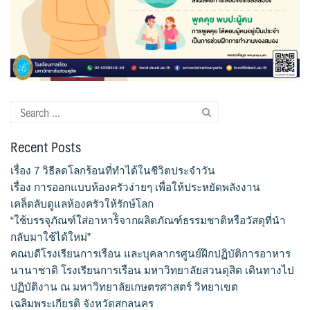
ขั้นตอน/แนวทางการปฏิบัติงาน
คณะกรรมการประจำโรงเรียนการเรือน
คลิปสาระเทคนิคสไตส์การเรือน
Search
for:
คลิปเทคนิคการทำอาหารง่าย ๆ สไตล์เด็กหอ
Recent Posts
ค่าเล่าเรียน
เรื่อง 7 วิธีลดโลกร้อนที่ทำได้ในชีวิตประจำวัน
เรื่อง การออกแบบห้องครัวง่ายๆ เพื่อให้ประหยัดพลังงาน
ค่าเล่าเรียน
เคล็ดลับดูแลห้องครัวให้รักษ์โลก
“ใช้บรรจุภัณฑ์ใส่อาหาร้ิจากผลิตภัณฑ์ธรรมชาติหรือวัสดุที่นำ
คำถามที่พบบ่อย
กลับมาใช้ได้ใหม่”
คณบดีโรงเรียนการเรือน และบุคลากรศูนย์ฝึกปฏิบัติการอาหาร
คำสั่งแต่งตั้งคณะกรรมการด้านต่าง ๆ
นานาชาติ โรงเรียนการเรือน มหาวิทยาลัยสวนดุสิต เดินทางไป
ปฏิบัติงาน ณ มหาวิทยาลัยเกษตรศาสตร์ วิทยาเขต
คู่มือนักศึกษา
เฉลิมพระเกียรติ จังหวัดสกลนคร