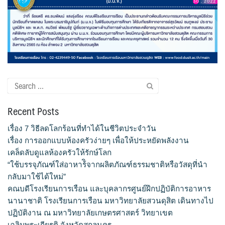
จำนวนบุคลากรและนักศึกษาโรงเรียนการเรือน
ตารางเรียน
ทำเนียบคณบดี
Search
ทิศทางการดำเนินงานของมหาวิทยาลัยสวนดุสิต
for:
Recent Posts
ทุนการศึกษา
เรื่อง 7 วิธีลดโลกร้อนที่ทำได้ในชีวิตประจำวัน
นักศึกษา
เรื่อง การออกแบบห้องครัวง่ายๆ เพื่อให้ประหยัดพลังงาน
เคล็ดลับดูแลห้องครัวให้รักษ์โลก
บันทึกเทปกิจกรรม
“ใช้บรรจุภัณฑ์ใส่อาหาร้ิจากผลิตภัณฑ์ธรรมชาติหรือวัสดุที่นำ
กลับมาใช้ได้ใหม่”
บุคลากรสายวิชาการ
คณบดีโรงเรียนการเรือน และบุคลากรศูนย์ฝึกปฏิบัติการอาหาร
นานาชาติ โรงเรียนการเรือน มหาวิทยาลัยสวนดุสิต เดินทางไป
บุคลากรสายสนับสนุนวิชาการ
ปฏิบัติงาน ณ มหาวิทยาลัยเกษตรศาสตร์ วิทยาเขต
เฉลิมพระเกียรติ จังหวัดสกลนคร