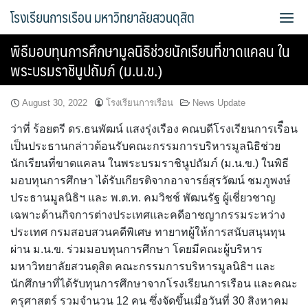
Skip
โรงเรียนการเรือน มหาวิทยาลัยสวนดุสิต
to
content
พิธีมอบทุนการศึกษามูลนิธิช่วยนักเรียนที่ขาดแคลน ใน
Bread Exclusive
พระบรมราชินูปถัมภ์ (ม.น.ข.)
Cake Exclusive
August 30, 2022
โรงเรียนการเรือน
News Update
main
ว่าที่ ร้อยตรี ดร.ธนพัฒน์ แสงรุ่งเรือง คณบดีโรงเรียนการเริือน
เป็นประธานกล่าวต้อนรับคณะกรรมการบริหารมูลนิธิช่วย
main2
นักเรียนที่ขาดแคลน ในพระบรมราชินูปถัมภ์ (ม.น.ข.) ในพิธี
มอบทุนการศึกษา ได้รับเกียรติจากอาจารย์สุรวัฒน์ ชมภูพงษ์
main3
ประธานมูลนิธิฯ และ พ.ต.ท. คมวิชช์ พัฒนรัฐ ผู้เชี่ยวชาญ
เฉพาะด้านกิจการต่างประเทศและคดีอาชญากรรมระหว่าง
Sample Page
ประเทศ กรมสอบสวนคดีพิเศษ ทายาทผู้ให้การสนับสนุนทุน
ผ่าน ม.น.ข. ร่วมมอบทุนการศึกษา โดยมีคณะผู้บริหาร
การจัดการความรู้ (KM)
มหาวิทยาลัยสวนดุสิต คณะกรรมการบริหารมูลนิธิฯ และ
นักศึกษาที่ได้รับทุนการศึกษาจากโรงเรียนการเรือน และคณะ
ข้อมูลติดต่อและการเดินทาง
ครุศาสตร์ รวมจำนวน 12 คน ซึ่งจัดขึ้นเมื่อวันที่ 30 สิงหาคม