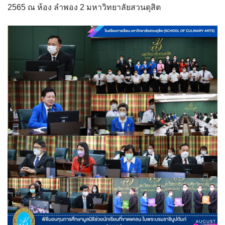
2565 ณ ห้อง ลำพอง 2
มหาวิทยาลัยสวนดุสิต
ขั้นตอน/แนวทางการปฏิบัติงาน
คณะกรรมการประจำโรงเรียนการเรือน
คลิปสาระเทคนิคสไตส์การเรือน
คลิปเทคนิคการทำอาหารง่าย ๆ สไตล์เด็กหอ
ค่าเล่าเรียน
ค่าเล่าเรียน
คำถามที่พบบ่อย
คำสั่งแต่งตั้งคณะกรรมการด้านต่าง ๆ
คู่มือนักศึกษา