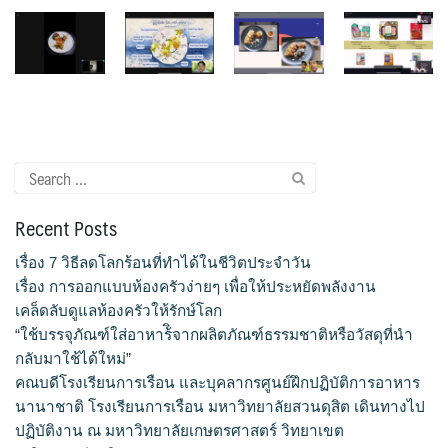
หลักสูตรอบรมฟรี (Reskill Upskill)
อาหารเพื่อสุขภาพ ดีต่อกายและใจ
อาหารไทยรสเลิศ
Search
เรียนรู้เทคนิคอาหารนานาชาติ
for:
Recent Posts
เลือกหลักสูตร
เรื่อง 7 วิธีลดโลกร้อนที่ทำได้ในชีวิตประจำวัน
โครงสร้างการบริหารงาน
เรื่อง การออกแบบห้องครัวง่ายๆ เพื่อให้ประหยัดพลังงาน
เคล็ดลับดูแลห้องครัวให้รักษ์โลก
โรงเรียนการเรือน
“ใช้บรรจุภัณฑ์ใส่อาหาร้ิจากผลิตภัณฑ์ธรรมชาติหรือวัสดุที่นำ
กลับมาใช้ได้ใหม่”
คณบดีโรงเรียนการเรือน และบุคลากรศูนย์ฝึกปฏิบัติการอาหาร
นานาชาติ โรงเรียนการเรือน มหาวิทยาลัยสวนดุสิต เดินทางไป
ปฏิบัติงาน ณ มหาวิทยาลัยเกษตรศาสตร์ วิทยาเขต