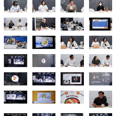
ประวัติ วิสัยทัศน์ พันธกิจ โรงเรียนการเรือน
ปริญญาตรี
ผู้ปกครอง
พันธมิตร
รวมเรื่องขนมไทย
รายงานผลการดำเนินงาน
วารสารวัฒนธรรมอาหารไทย
วีดีโอแนะนำ
ศิษย์เก่า