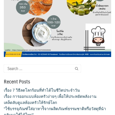
จำนวนบุคลากรและนักศึกษาโรงเรียนการเรือน
ตารางเรียน
ทำเนียบคณบดี
ทิศทางการดำเนินงานของมหาวิทยาลัยสวนดุสิต
ทุนการศึกษา
Search
นักศึกษา
for:
Recent Posts
บันทึกเทปกิจกรรม
เรื่อง 7 วิธีลดโลกร้อนที่ทำได้ในชีวิตประจำวัน
บุคลากรสายวิชาการ
เรื่อง การออกแบบห้องครัวง่ายๆ เพื่อให้ประหยัดพลังงาน
เคล็ดลับดูแลห้องครัวให้รักษ์โลก
บุคลากรสายสนับสนุนวิชาการ
“ใช้บรรจุภัณฑ์ใส่อาหาร้ิจากผลิตภัณฑ์ธรรมชาติหรือวัสดุที่นำ
กลับมาใช้ได้ใหม่”