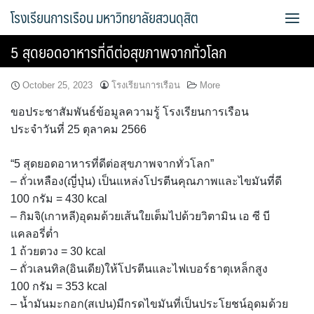
Skip
โรงเรียนการเรือน มหาวิทยาลัยสวนดุสิต
to
content
5 สุดยอดอาหารที่ดีต่อสุขภาพจากทั่วโลก
Bread Exclusive
October 25, 2023
โรงเรียนการเรือน
More
Cake Exclusive
ขอประชาสัมพันธ์ข้อมูลความรู้ โรงเรียนการเรือน
ประจำวันที่ 25 ตุลาคม 2566
main
“5 สุดยอดอาหารที่ดีต่อสุขภาพจากทั่วโลก”
main2
– ถั่วเหลือง(ญี่ปุ่น) เป็นแหล่งโปรตีนคุณภาพและไขมันที่ดี
100 กรัม = 430 kcal
main3
– กิมจิ(เกาหลี)อุดมด้วยเส้นใยเต็มไปด้วยวิตามิน เอ ซี บี
Sample Page
แคลอรี่ต่ำ
1 ถ้วยตวง = 30 kcal
การจัดการความรู้ (KM)
– ถั่วเลนทิล(อินเดีย)ให้โปรตีนและไฟเบอร์ธาตุเหล็กสูง
100 กรัม = 353 kcal
ข้อมูลติดต่อและการเดินทาง
– น้ำมันมะกอก(สเปน)มีกรดไขมันที่เป็นประโยชน์อุดมด้วย