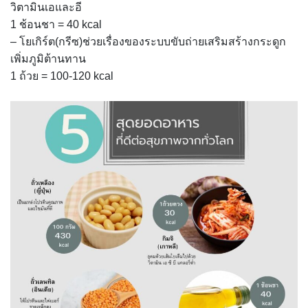
วิตามินเอและอี
ขั้นตอน/แนวทางการปฏิบัติงาน
1 ช้อนชา = 40 kcal
– โยเกิร์ต(กรีซ)ช่วยเรื่องของระบบขับถ่ายเสริมสร้างกระดูก
คณะกรรมการประจำโรงเรียนการเรือน
เพิ่มภูมิต้านทาน
1 ถ้วย = 100-120 kcal
คลิปสาระเทคนิคสไตส์การเรือน
คลิปเทคนิคการทำอาหารง่าย ๆ สไตล์เด็กหอ
ค่าเล่าเรียน
ค่าเล่าเรียน
คำถามที่พบบ่อย
คำสั่งแต่งตั้งคณะกรรมการด้านต่าง ๆ
คู่มือนักศึกษา